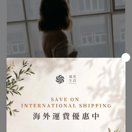
孕期養胎
擁抱好心情，孕期情緒調節小技巧