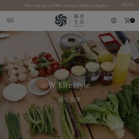
EN | CH
When ordering 35,000nt, save up to 2000nt on shipping
Skip to content
0
W Lifestyle
養生美學