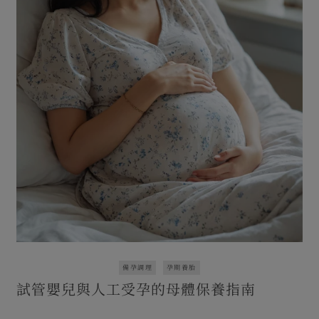
備孕調理
孕期養胎
試管嬰兒與人工受孕的母體保養指南