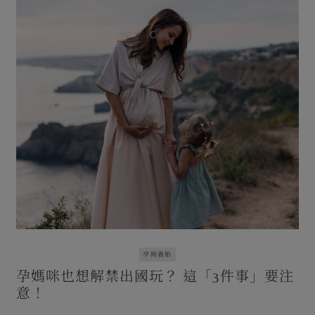
孕期養胎
孕媽咪也想解禁出國玩？ 這「3件事」要注
意！