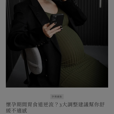
孕期養胎
懷孕期間胃食道逆流？3大調整建議幫你舒
緩不適感