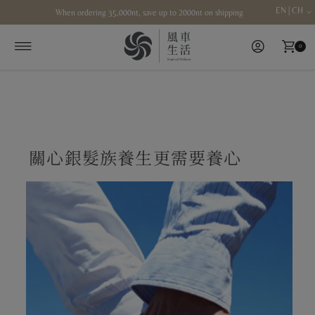
EN | CH
When ordering 35,000nt, save up to 2000nt on shipping
Skip to content
0
關心銀髮族養生更需要養心