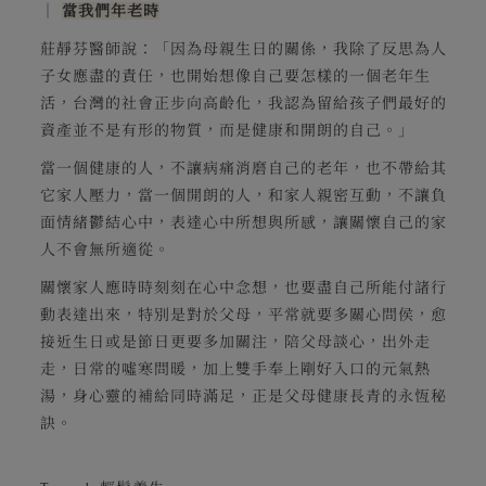
│
當我們年老時
莊靜芬醫師說：「因為母親生日的關係，我除了反思為人
子女應盡的責任，也開始想像自己要怎樣的一個老年生
活，台灣的社會正步向高齡化，我認為留給孩子們最好的
資產並不是有形的物質，而是健康和開朗的自己。」
當一個健康的人，不讓病痛消磨自己的老年，也不帶給其
它家人壓力，當一個開朗的人，和家人親密互動，不讓負
面情緒鬱結心中，表達心中所想與所感，讓關懷自己的家
人不會無所適從。
關懷家人應時時刻刻在心中念想，也要盡自己所能付諸行
動表達出來，特別是對於父母，平常就要多關心問侯，愈
接近生日或是節日更要多加關注，陪父母談心，出外走
走，日常的噓寒問暖，加上雙手奉上剛好入口的元氣熱
湯，身心靈的補給同時滿足，正是父母健康長青的永恆秘
訣。