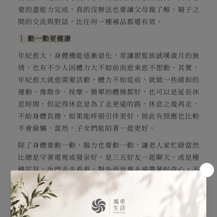
要的盡能力完成，真的沒辦法也要讓父母親了解，親子之
間的交流與對話，比任何一種補品都還有效。
│
動一動更健康
年紀愈大，身體機能逐漸退化，常讓銀髮族感嘆歲月的無
情，也有不少人因體力大不如前而愈來愈不想動，其實，
年紀愈大就愈需要活動，體力不如從前，就做一些緩和的
運動，像散步、按摩、簡單的體操都好，也可以是延長休
息時間，但記得休息是為了走更遠的路，休息之後再走，
不給身體負擔，如果能呼朋引伴更好，彼此有照應也比較
不會偷懶，當然，子女們能陪著一起更好。
除了身體要動一動，腦力也要動一動，讓老人家忙碌當然
比總是守著電視或發呆好，是三五好友一起聊天，或是種
種花草，出門走走看看，對外面世界永遠帶著好奇心，不
只對身體健康有幫助，也可以預防現在愈來愈多的老年痴
呆症發生。