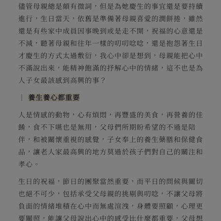
儘管母親總是頗有微詞，但是為她慶生的事宜還是要持續
進行，生日當天，依舊是準備著母親喜愛的潤餅捲，雖然
還是有些家中成員因事晚到或是走不開，祝福的心意還是
不減，聽著母親和往年一樣的叨叨唸唸，還是抱怨著生日
才慶生的方式太過敷衍，我心中卻是想到，母親能把心中
不滿說出來，能精神飽滿的抒解心中的情緒，這不也是為
人子女最該感到高興的事？
│
養生養心都重要
人是情感的動物，心有煩悶，再豐盛的美食，再營養的佳
餚，食不下嚥也是無用，父母們所期盼希望的不過是陪
伴，和被關懷重視的感覺，子女奉上的養生藥膳和保健食
品，讓老人家最高興的地方莫過於孩子們對自己的關注和
孝心。
生日的祝福，節日的團聚當然重要，而平日的問候與關切
也絕不可少，包括承受父母親的挑剔與叨唸，不讓父母將
負面的情緒堆積在心中而無處渲洩，身體要照顧，心理更
要關照，能讓父母說出心中的感受比什麼都重要，父母想