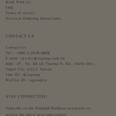
Work With Us
FAQ
Terms of service
Overseas Ordering Instructions
CONTACT US
Contact Us
Tel：
+886-2-2828-6969
E-mail：
service@wgroup.com.tw
Add：1F., No. 68-10, Tianmu N. Rd., Shilin Dist.,
Taipei City 11157, Taiwan
Line ID : @wgroup
WeChat ID : wgrouptw
STAY CONNECTED!
Subscribe to the Windmill Wellness newsletter to
receive the latest news and events!