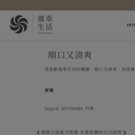
Skip to content
HO
順口又清爽
我喜歡風車生活的藥膳，順口又清爽，我產
家稜
Tagged:
DENMARK 丹麥
服務方面無可挑剔
有後盾隨時可以詢問