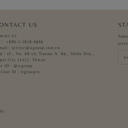
ONTACT US
ST
ntact Us
Subsc
l：
+886-2-2828-6969
recei
mail：
service@wgroup.com.tw
d：1F., No. 68-10, Tianmu N. Rd., Shilin Dist.,
ipei City 11157, Taiwan
ne ID : @wgroup
Chat ID : wgrouptw
ify