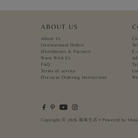
ABOUT US
C
About Us
Co
International Orders
Te
Distributors & Partners
E-
Work With Us
Ad
FAQ
Ta
Terms of service
Li
Overseas Ordering Instructions
We
Copyright
© 2026 風車生活
• Powered by Shop