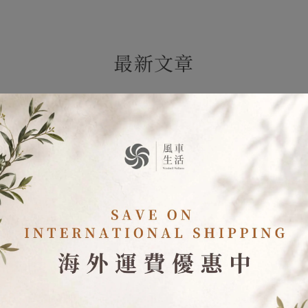
最新文章
真的讓人感到很安心
月
產品使用上還滿不錯的~ 也很喜歡你們Line 上的問
都很
候與服務，有護理師在並回答我的問題，真的讓人感
都有
到很安心 美君
很方
很推
Keep reading
Keep