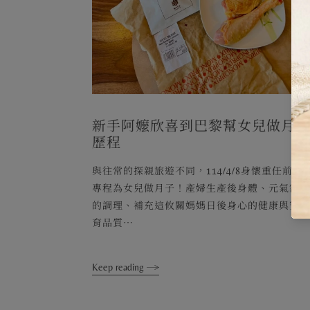
新手阿嬤欣喜到巴黎幫女兒做月
歷程
與往常的探親旅遊不同，114/4/8身懷重任前往
專程為女兒做月子！產婦生產後身體、元氣需
的調理、補充這攸關媽媽日後身心的健康與寶
育品質⋯
Keep reading