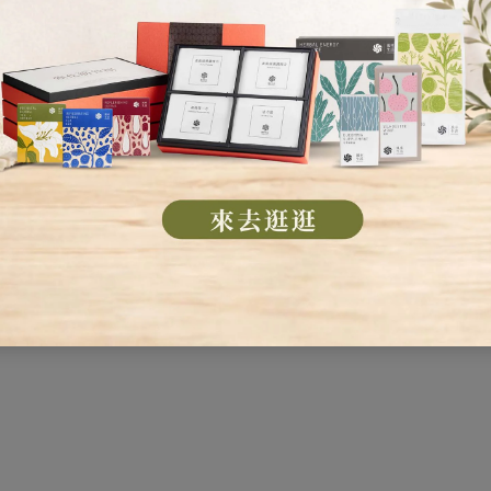
子的
巴黎
要好好
寶的撫