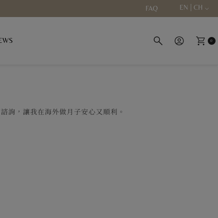
EN | CH
FAQ
EWS
0
的諮詢，讓我在海外做月子安心又順利。