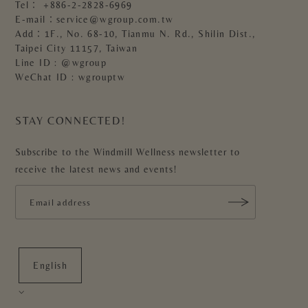
Tel：
+886-2-2828-6969
E-mail：
service@wgroup.com.tw
Add：1F., No. 68-10, Tianmu N. Rd., Shilin Dist.,
Taipei City 11157, Taiwan
Line ID : @wgroup
WeChat ID : wgrouptw
STAY CONNECTED!
Subscribe to the Windmill Wellness newsletter to
receive the latest news and events!
English