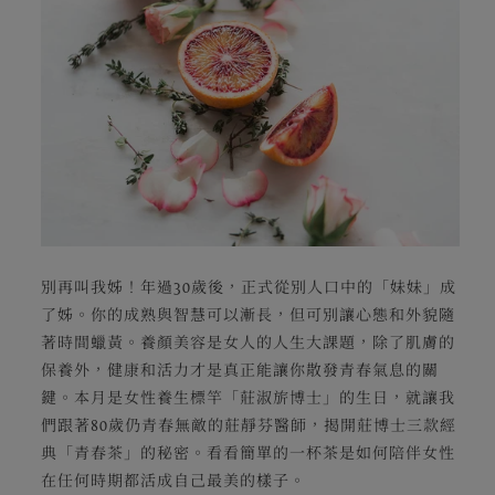
別再叫我姊！年過30歲後，正式從別人口中的「妹妹」成
了姊。你的成熟與智慧可以漸長，但可別讓心態和外貌隨
著時間蠟黃。養顏美容是女人的人生大課題，除了肌膚的
保養外，健康和活力才是真正能讓你散發青春氣息的關
鍵。本月是女性養生標竿「莊淑旂博士」的生日，就讓我
們跟著80歲仍青春無敵的莊靜芬醫師，揭開莊博士三款經
典「青春茶」的秘密。看看簡單的一杯茶是如何陪伴女性
在任何時期都活成自己最美的樣子。