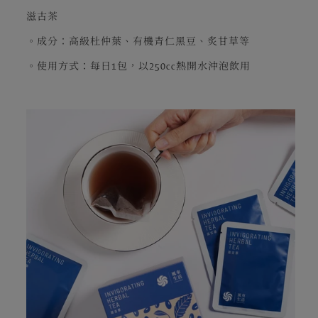
滋古茶
。成分：高級杜仲葉、有機青仁黑豆、炙甘草等
。使用方式：每日1包，以250cc熱開水沖泡飲用