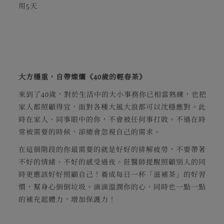
用5天
大方穩重，自帶燦爛《40歲的輕春茶》
來到了40歲，對於生活中的大小事務你已相當熟練，也把
家人都照顧得宜，面對各種大風大浪都可以沈穩應對。此
時在家人、同事眼中的你，不會被任何事打敗。不過在時
常被需要的時候，卻總會忽視自己的需求。
在這個階段的你最需要的就是好好的排解疲勞，不要帶著
不好的情緒、不好的感受過夜。莊醫師提醒照顧別人的同
時更應該好好照顧自己！養成每日一杯「滋補茶」的好習
慣，幫身心倒倒垃圾。滴滴溫潤你的心，同時也一點一點
的補充起體力，增加保護力！