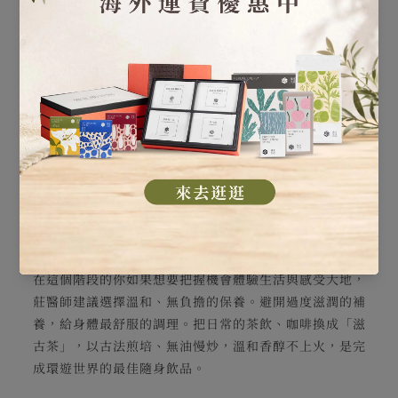
與世無爭，溫暖高雅《50歲新春茶》
50歲後即將迎來新的人生階段，可以開始輕輕鬆開手與責
任分開，可以放慢腳步、擺脫競爭，現在的你不在鋒芒畢
露，而是散發著平靜與溫暖。可是，逐漸慢下來的身體，
卻漸漸跟不上想要享受的生活？
在這個階段的你如果想要把握機會體驗生活與感受大地，
莊醫師建議選擇溫和、無負擔的保養。避開過度滋潤的補
養，給身體最舒服的調理。把日常的茶飲、咖啡換成「滋
古茶」，以古法煎培、無油慢炒，溫和香醇不上火，是完
成環遊世界的最佳隨身飲品。