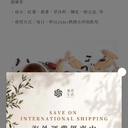
滋補茶
。成分：紅棗、黃耆、草決明、陳皮、刺五加..等
。使用方式：每日一杯以250cc熱開水沖泡飲用