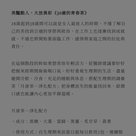
美豔動人，大放異彩《30歲的青春茶》
28歲起到38歲間可以説是女人最迷人的時期，不僅了解自
己的美找到合適的穿搭與妝容，在工作上也逐漸找到成就
感。不過也將開始要面臨工作、感情與家庭之間的拉扯與
責任。
在這個階段的妳如果想常保年輕活力，莊醫師建議要好好
把握來經期間偷偷喘口氣。好好重視生理期的生活，盡量
避開冷飲、冷食，充足的睡眠與休息。搭配生理期的調養
茶「月康茶－淨化配方」把身體流失的能量找回來，甜潤
口感也能讓內心更加平靜溫暖。
月康茶－淨化配方
。成分：黑糖、大棗、當歸、黑薑、炙甘草、黃耆
。使用方式：自生理期來訪當日起每日飲用2包，連續服