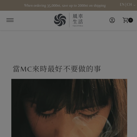
EN | CH
When ordering 35,000nt, save up to 2000nt on shipping
Skip to content
0
當MC來時最好不要做的事