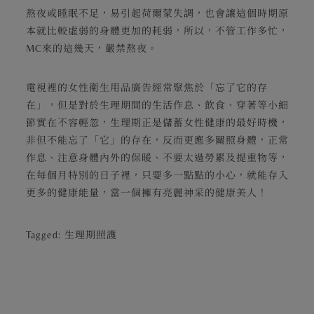
熬夜或睡眠不足，易引起荷爾蒙失調，也會讓這個時期原
本就比較虛弱的身體更加的耗弱，所以，不管工作多忙，
MC來的這幾天，嚴禁熬夜。
電視裡的女性衛生用品廣告經常聚焦於「忘了它的存
在」，但是對於生理期間的生活作息、飲食、穿著等小細
節實在不容輕忽，生理期正是儲蓄女性健康的最好時機，
非但不能忘了「它」的存在，反而更應多關照身體，正常
作息、注意身體內外的保暖、不要太過勞累及提重物等，
在每個月特別的日子裡，只要多一點點的小心，就能存入
更多的健康能量，當一個擁有亮麗神采的健康美人！
Tagged:
生理期照護