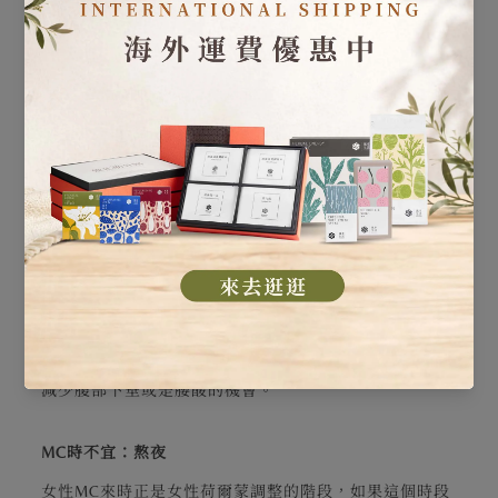
MC時不宜：受寒
女性MC來時最重要的原則就是：保暖，生理期間的體質
偏虛寒，不讓身體受寒，也就能減少經痛等問題，不宜洗
頭或吃冰，也都是為避免體內受寒。因此，不論是涼冷的
季節或是酷暑的冷氣房，在MC來時更要注意衣物的添
加，並且儘量穿著長褲，或是襪子。
MC時不宜：提重
女性MC來時應多休息，不宜提重或久站，否則容易造成
腰部負擔，而留下日後腰酸背痛的病根。如果可以，站立
三十分鐘最好能休息，若是能綁腹帶支撐腰腹更好，可以
減少腹部下垂或是腰酸的機會。
MC時不宜：熬夜
女性MC來時正是女性荷爾蒙調整的階段，如果這個時段