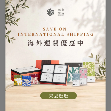
常重要。在更年期期間，女性的骨骼容易變脆弱，容易
出現骨質疏鬆症。
增加蔬菜和水果的攝入：蔬菜和水果富含維生素、礦物
質和抗氧化劑，對於維持身體健康非常重要。
限制咖啡因和酒精的攝入：過量的咖啡因和酒精可能會
加重更年期症狀，如熱潮紅和睡眠問題。
更年期的自然過程，但可以積極預防
更年期是女性生理上的自然過程，無法完全避免。然而，
一些健康的生活習慣和飲食選擇可以幫助女性更好地應對
更年期。保持良好的營養狀態、適當的運動和尋求專業的
醫療建議都是管理更年期的有效途徑。
了解更多「風車生活」專屬更年期調理方案
更年期是女性生命中一個重要的階段，對於女性的身心健
康有著重要的影響。通過適當的飲食、健康的生活習慣和
適度的運動，女性可以更好地應對更年期的變化。讓我們
一起關心和呵護女性的身心健康，讓她們在更年期的過程