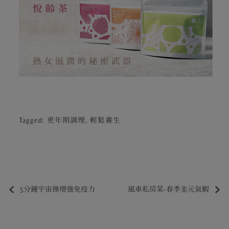
Tagged:
更年期調理
,
輕鬆養生
5分鐘宇宙操增強免疫力
風車私房菜-春季韭元氣蝦