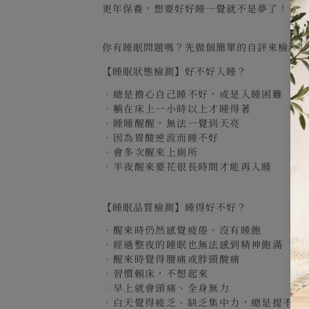
更年保養，想要好好睡一覺就不是夢了！
你有睡眠問題嗎？先做個簡單的自評來檢測
【睡眠狀態檢測】好不好入睡？
．總是擔心自己睡不好，或是入睡困難
．
躺在床上一小時以上才睡得著
．
睡睡醒醒，無法一覺到天亮
．
因為胃酸逆流而睡不好
．
會多次醒來上廁所
．
半夜醒來要花很長時間才能再入睡
【睡眠品質檢測】睡得好不好？
．
醒來時仍然感覺疲倦、沒有睡飽
．
經過整夜的睡眠也無法感到精神飽滿
．
醒來時覺得腰痛或脖頸酸痛
．
習慣賴床，不想起來
．
早上就會頭痛、全身無力
．
白天覺得疲乏、缺乏集中力，總是提不起