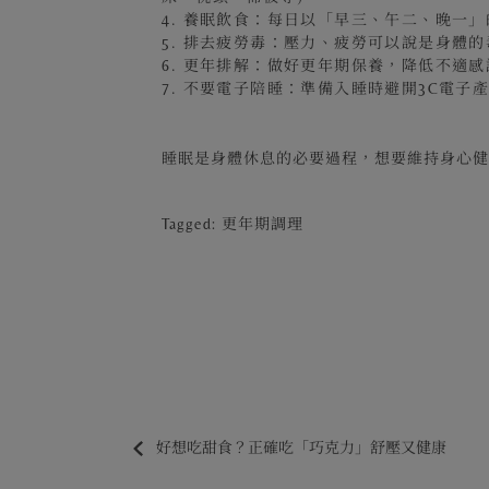
4. 養眠飲食：每日以「早三、午二、晚
5. 排去疲勞毒：壓力、疲勞可以說是身
6. 更年排解：做好更年期保養，降低不適
7. 不要電子陪睡：準備入睡時避開3C電
睡眠是身體休息的必要過程，想要維持身心
Tagged:
更年期調理
好想吃甜食？正確吃「巧克力」舒壓又健康