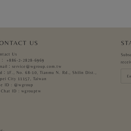
ONTACT US
ST
ntact Us
Subsc
l：
+886-2-2828-6969
recei
mail：
service@wgroup.com.tw
d：1F., No. 68-10, Tianmu N. Rd., Shilin Dist.,
ipei City 11157, Taiwan
ne ID : @wgroup
Chat ID : wgrouptw