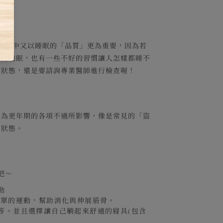
。其中又以睡眠的「品質」更為重要，因為若
好的睡眠，也有一些不好的習慣讓人怎樣都睡不
體狀態，還是要諮詢專業醫師進行檢查喔！
因為更年期的各項不適所影響，像是常見的「盜
的狀態。
吧～
動
簡單的運動，幫助消化與伸展筋骨。
等。並且選擇讓自己躺起來舒適的寢具(包含