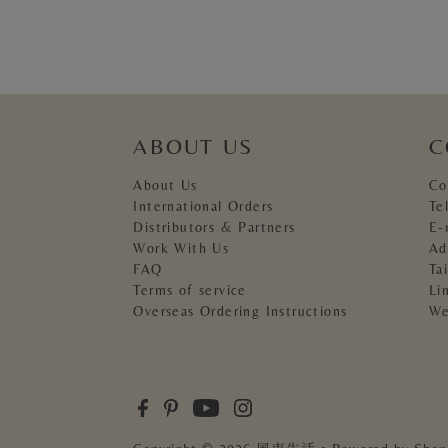
ABOUT US
C
About Us
Co
International Orders
Te
Distributors & Partners
E-
Work With Us
Ad
FAQ
Ta
Terms of service
Li
Overseas Ordering Instructions
We