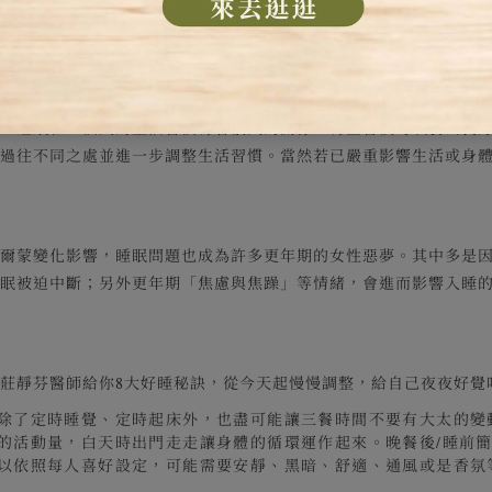
合任一項並且連續達3天以上，則代表極有可能已有睡眠障礙的狀況
果。睡眠和一個人的生活習慣有著很大的關係，有些習慣可以養出良
與過往不同之處並進一步調整生活習慣。當然若已嚴重影響生活或身
荷爾蒙變化影響，睡眠問題也成為許多更年期的女性惡夢。其中多是
睡眠被迫中斷；另外更年期「焦慮與焦躁」等情緒，會進而影響入睡
莊靜芬醫師給你8大好睡秘訣，從今天起慢慢調整，給自己夜夜好覺
，除了定時睡覺、定時起床外，也盡可能讓三餐時間不要有大太的變
當的活動量，白天時出門走走讓身體的循環運作起來。晚餐後/睡前
可以依照每人喜好設定，可能需要安靜、黑暗、舒適、通風或是香氛