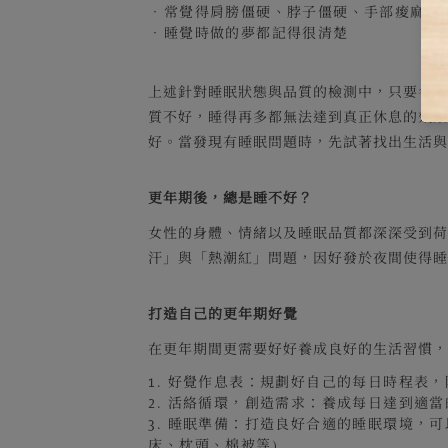
．
常覺得肩膀僵硬、脖子僵硬、手部痠麻
．
睡覺時做的夢都記得很清楚
上述針對睡眠狀態與品質的檢測中，只要各符
質不好，睡得再多都無法達到真正休息的效
好。當發現有睡眠問題時，先試著找出生活
更年期後，總是睡不好？
女性的身體、情緒以及睡眠品質都深深受到
汗」與「熱潮紅」問題，因好發於夜間使得
打造自己的更年期好覺
在更年期間更需要好好養成良好的生活習慣，
1. 好覺作息表：規劃好自己的每日時程表
2. 活絡循環，創造需求：養成每日達到適
3. 睡眠準備：打造良好合適的睡眠環境，
床、枕頭、棉被等)