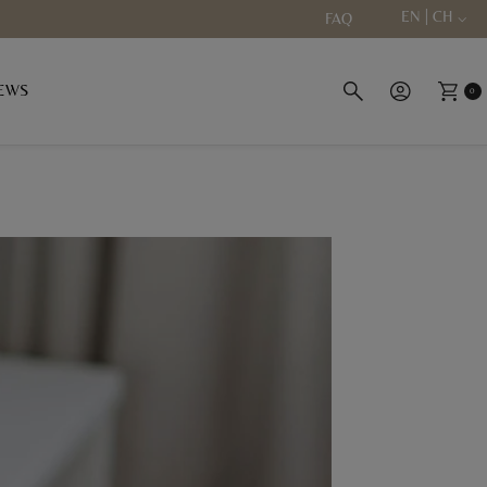
EN | CH
FAQ
EWS
0