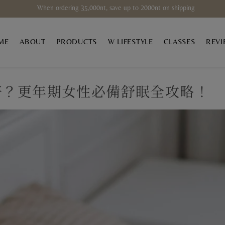
When ordering 35,000nt, save up to 2000nt on shipping
ME
ABOUT
PRODUCTS
W LIFESTYLE
CLASSES
REVI
好？更年期女性必備舒眠全攻略！