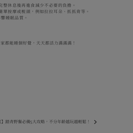
體完整休息後再進食減少不必要的負擔。
、簡單按摩或梳頭，例如拉拉耳朵、抓抓背等。
影響睡眠品質。
大家都能睡個好覺，天天都活力滿滿滿！
賞】踏青野餐必備5大攻略，不分年齡越玩越輕鬆！