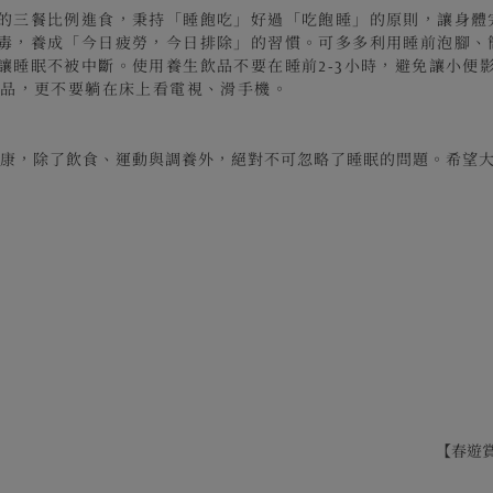
一」的三餐比例進食，秉持「睡飽吃」好過「吃飽睡」的原則，讓身
體的毒，養成「今日疲勞，今日排除」的習慣。可多多利用睡前泡腳
感讓睡眠不被中斷。使用養生飲品不要在睡前2-3小時，避免讓小便
子產品，更不要躺在床上看電視、滑手機。
健康，除了飲食、運動與調養外，絕對不可忽略了睡眠的問題。希望
【春遊