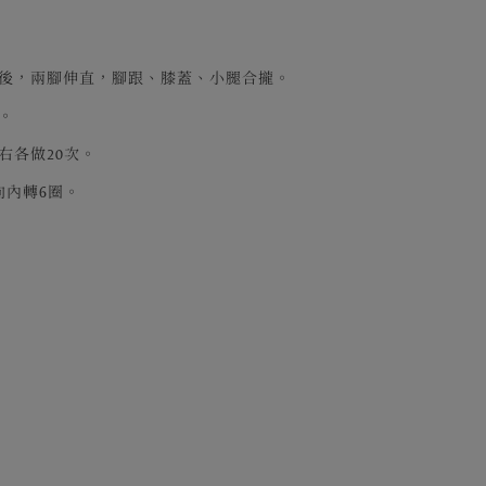
腦後，兩腳伸直，腳跟、膝蓋、小腿合攏。
。
右各做20次。
向內轉6圈。
！