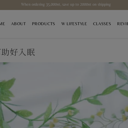
When ordering 35,000nt, save up to 2000nt on shipping
ME
ABOUT
PRODUCTS
W LIFESTYLE
CLASSES
REVI
幫助好入眠