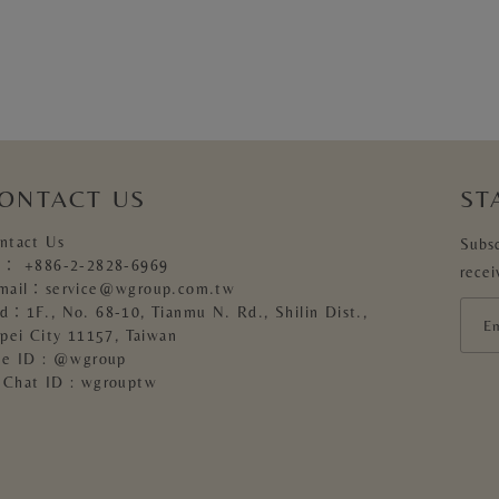
ONTACT US
ST
ntact Us
Subsc
l：
+886-2-2828-6969
recei
mail：
service@wgroup.com.tw
d：1F., No. 68-10, Tianmu N. Rd., Shilin Dist.,
ipei City 11157, Taiwan
ne ID : @wgroup
Chat ID : wgrouptw