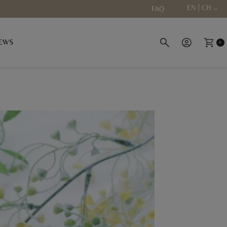
EN | CH
FAQ
EWS
0