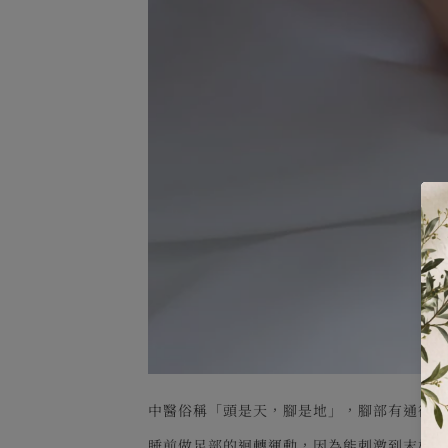
中醫俗稱「頭是天，腳是地」，腳部有通往
睡前做足部的迴轉運動，因為能刺激到末梢