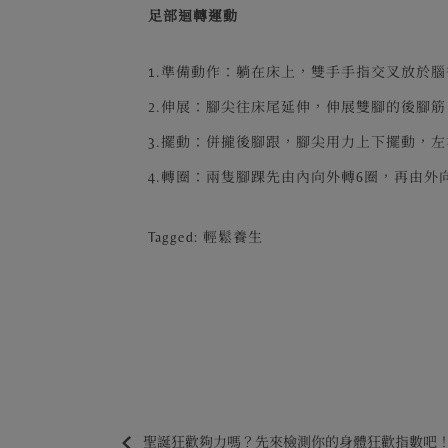
足部迴轉運動
1.準備動作：躺在床上，雙手手指交叉放於
2.伸展：腳尖往床尾延伸，伸展雙腳的後腳筋
3.擺動：併攏後腳跟，腳尖用力上下擺動，左
4.轉圈：兩隻腳踝先由內向外轉6圈，再由外
Tagged:
輕鬆養生
聖誕狂歡夠力嗎？先來檢測你的身體狂歡指數吧