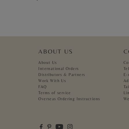
ABOUT US
C
About Us
Co
International Orders
Te
Distributors & Partners
E-
Work With Us
Ad
FAQ
Ta
Terms of service
Li
Overseas Ordering Instructions
We