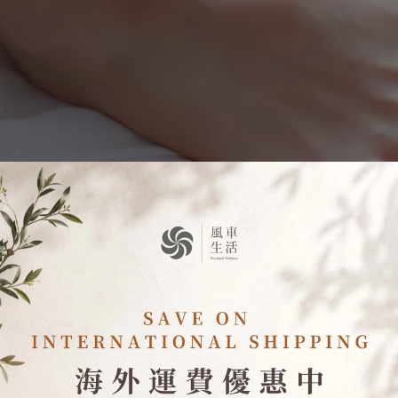
全身的經穴，腳底板也被稱為是「第二個心臟」，所以刺激腳部的穴
血管、促進血液循環，腳尖就會暖和起來，因此能幫助睡眠。對於那